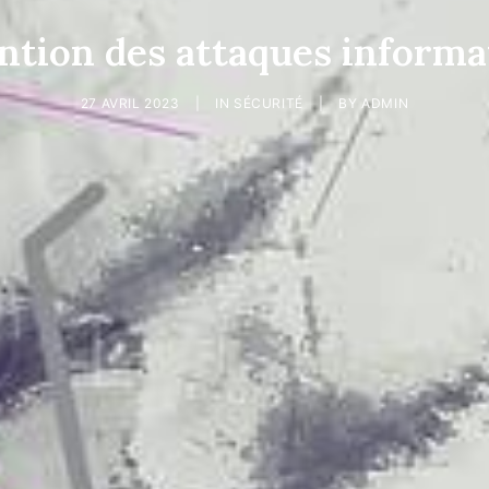
ntion des attaques informa
27 AVRIL 2023
|
IN
SÉCURITÉ
|
BY
ADMIN