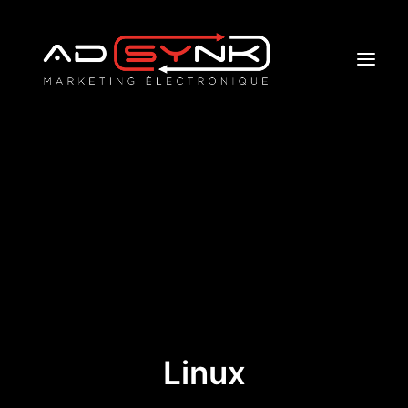
Accueil – Home
L’entreprise
Service
Lien
Blogue
Contact
adsynk@protonmail.com
Linux
514-434-8777
Paiement