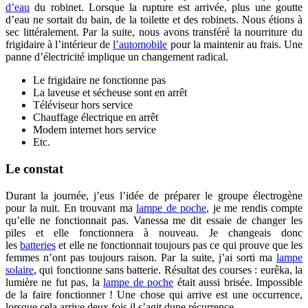
d’eau
du robinet. Lorsque la rupture est arrivée, plus une goutte
d’eau ne sortait du bain, de la toilette et des robinets. Nous étions à
sec littéralement. Par la suite, nous avons transféré la nourriture du
frigidaire à l’intérieur de
l’automobile
pour la maintenir au frais. Une
panne d’électricité implique un changement radical.
Le frigidaire ne fonctionne pas
La laveuse et sécheuse sont en arrêt
Téléviseur hors service
Chauffage électrique en arrêt
Modem internet hors service
Etc.
Le constat
Durant la journée, j’eus l’idée de préparer le groupe électrogène
pour la nuit. En trouvant ma
lampe de poche
, je me rendis compte
qu’elle ne fonctionnait pas. Vanessa me dit essaie de changer les
piles et elle fonctionnera à nouveau. Je changeais donc
les
batteries
et elle ne fonctionnait toujours pas ce qui prouve que les
femmes n’ont pas toujours raison. Par la suite, j’ai sorti ma
lampe
solaire
, qui fonctionne sans batterie. Résultat des courses : eurêka, la
lumière ne fut pas, la
lampe de poche
était aussi brisée. Impossible
de la faire fonctionner ! Une chose qui arrive est une occurrence,
lorsque cela arrive deux fois il s’agit dune récurrence.