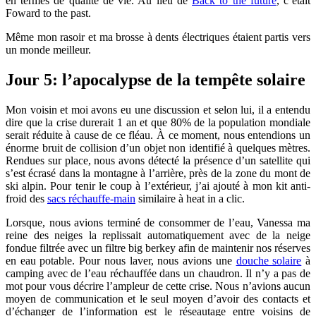
en termes de qualité de vie. Au lieu de
Back to the future
, c’était
Foward to the past.
Même mon rasoir et ma brosse à dents électriques étaient partis vers
un monde meilleur.
Jour 5: l’apocalypse de la tempête solaire
Mon voisin et moi avons eu une discussion et selon lui, il a entendu
dire que la crise durerait 1 an et que 80% de la population mondiale
serait réduite à cause de ce fléau. À ce moment, nous entendions un
énorme bruit de collision d’un objet non identifié à quelques mètres.
Rendues sur place, nous avons détecté la présence d’un satellite qui
s’est écrasé dans la montagne à l’arrière, près de la zone du mont de
ski alpin. Pour tenir le coup à l’extérieur, j’ai ajouté à mon kit anti-
froid des
sacs réchauffe-main
similaire à heat in a clic.
Lorsque, nous avions terminé de consommer de l’eau, Vanessa ma
reine des neiges la replissait automatiquement avec de la neige
fondue filtrée avec un filtre big berkey afin de maintenir nos réserves
en eau potable. Pour nous laver, nous avions une
douche solaire
à
camping avec de l’eau réchauffée dans un chaudron. Il n’y a pas de
mot pour vous décrire l’ampleur de cette crise. Nous n’avions aucun
moyen de communication et le seul moyen d’avoir des contacts et
d’échanger de l’information est le réseautage entre voisins de