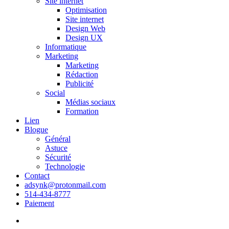
Site internet
Optimisation
Site internet
Design Web
Design UX
Informatique
Marketing
Marketing
Rédaction
Publicité
Social
Médias sociaux
Formation
Lien
Blogue
Général
Astuce
Sécurité
Technologie
Contact
adsynk@protonmail.com
514-434-8777
Paiement