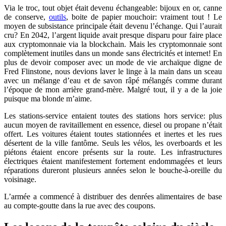
Via le troc, tout objet était devenu échangeable: bijoux en or, canne
de conserve,
outils
, boite de papier mouchoir: vraiment tout ! Le
moyen de subsistance principale était devenu l’échange. Qui l’aurait
cru? En 2042, l’argent liquide avait presque disparu pour faire place
aux cryptomonnaie via la blockchain. Mais les cryptomonnaie sont
complètement inutiles dans un monde sans électricités et internet! En
plus de devoir composer avec un mode de vie archaïque digne de
Fred Flinstone, nous devions laver le linge à la main dans un sceau
avec un mélange d’eau et de savon râpé mélangés comme durant
l’époque de mon arrière grand-mère. Malgré tout, il y a de la joie
puisque ma blonde m’aime.
Les stations-service entaient toutes des stations hors service: plus
aucun moyen de ravitaillement en essence, diesel ou propane n’était
offert. Les voitures étaient toutes stationnées et inertes et les rues
désertent de la ville fantôme. Seuls les vélos, les overboards et les
piétons étaient encore présents sur la route. Les infrastructures
électriques étaient manifestement fortement endommagées et leurs
réparations dureront plusieurs années selon le bouche-à-oreille du
voisinage.
L’armée a commencé à distribuer des denrées alimentaires de base
au compte-goutte dans la rue avec des coupons.